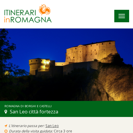
Tog
navi
ROMAGNA DI BORGHI E CASTELLI
San Leo città fortezza
L'itinerario passa per:
San Leo
Durata della visita guidata:
Circa 3 ore