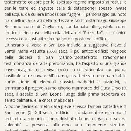
tristemente celebre per lo spietato regime imposto ai reclusi e
per le tetre ed anguste celle di detenzione, spesso invase
dall’acqua, da cui era impossibile fuggire. Il personaggio più noto
fra quelli incarcerati nella fortezza è l’alchimista-mago Giuseppe
Balsamo conte di Cagliostro, condannato all’ergastolo come
eretico e rinchiuso nella cella detta del “Pozzetto”, il cui unico
accesso era costituito da una botola posta nel soffitto!
L’itinerario di visita a San Leo include la suggestiva Pieve di
Santa Maria Assunta (IX-XI sec.), il più antico edificio religioso
della diocesi di San Marino-Montefeltro: straordinaria
testimonianza dell’arte preromanica, ha l’aspetto di una grande
nave incagliata nella viva roccia su cui si innalza con pianta
basilicale a tre navate. All’interno, caratterizzato da una mirabile
commistione di elementi classici, barbarici e bizantini, si
ammirano il pregevolissimo ciborio marmoreo del Duca Orso (IX
sec.), il sacello di San Leone, luogo della prima sepoltura del
santo dalmata, e la cripta triabsidata.
A poche decine di metri dalla pieve si visita l’ampia Cattedrale di
San Leone (XII-XIII sec.): l’edificio – fondamentale esempio di
architettura romanica contraddistinto da una elegante e severa
solennità – presenta all’interno una imponente struttura
architettonica con pilastri cruciformi e colonne romane di