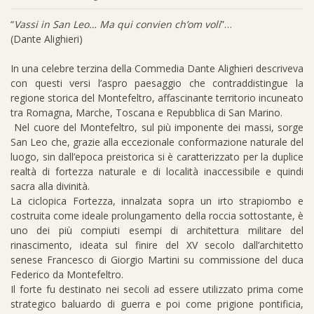
“
Vassi in San Leo… Ma qui convien ch’om voli
”…
(Dante Alighieri)
In una celebre terzina della Commedia Dante Alighieri descriveva
con questi versi l’aspro paesaggio che contraddistingue la
regione storica del Montefeltro, affascinante territorio incuneato
tra Romagna, Marche, Toscana e Repubblica di San Marino.
Nel cuore del Montefeltro, sul più imponente dei massi, sorge
San Leo che, grazie alla eccezionale conformazione naturale del
luogo, sin dall’epoca preistorica si è caratterizzato per la duplice
realtà di fortezza naturale e di località inaccessibile e quindi
sacra alla divinità.
La ciclopica Fortezza, innalzata sopra un irto strapiombo e
costruita come ideale prolungamento della roccia sottostante, è
uno dei più compiuti esempi di architettura militare del
rinascimento, ideata sul finire del XV secolo dall’architetto
senese Francesco di Giorgio Martini su commissione del duca
Federico da Montefeltro.
Il forte fu destinato nei secoli ad essere utilizzato prima come
strategico baluardo di guerra e poi come prigione pontificia,