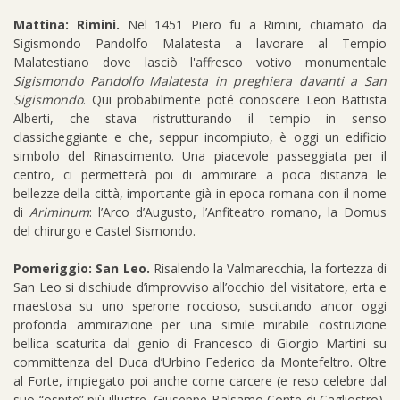
Mattina: Rimini.
Nel 1451 Piero fu a Rimini, chiamato da
Sigismondo Pandolfo Malatesta a lavorare al Tempio
Malatestiano dove lasciò l'affresco votivo monumentale
Sigismondo Pandolfo Malatesta in preghiera davanti a San
Sigismondo
. Qui probabilmente poté conoscere Leon Battista
Alberti, che stava ristrutturando il tempio in senso
classicheggiante e che, seppur incompiuto, è oggi un edificio
simbolo del Rinascimento. Una piacevole passeggiata per il
centro, ci permetterà poi di ammirare a poca distanza le
bellezze della città, importante già in epoca romana con il nome
di
Ariminum
: l’Arco d’Augusto, l’Anfiteatro romano, la Domus
del chirurgo e Castel Sismondo.
Pomeriggio: San Leo.
Risalendo la Valmarecchia, la fortezza di
San Leo si dischiude d’improvviso all’occhio del visitatore, erta e
maestosa su uno sperone roccioso, suscitando ancor oggi
profonda ammirazione per una simile mirabile costruzione
bellica scaturita dal genio di Francesco di Giorgio Martini su
committenza del Duca d’Urbino Federico da Montefeltro. Oltre
al Forte, impiegato poi anche come carcere (e reso celebre dal
suo “ospite” più illustre, Giuseppe Balsamo Conte di Cagliostro),