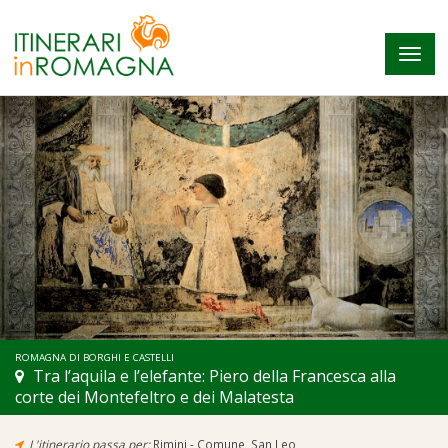
Tog
navi
ROMAGNA DI BORGHI E CASTELLI
Tra l’aquila e l’elefante: Piero della Francesca alla
corte dei Montefeltro e dei Malatesta
L'itinerario passa per:
Rimini - Comune
,
San Leo