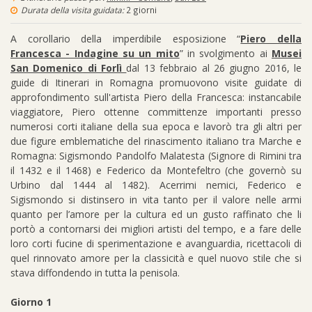
Durata della visita guidata:
2 giorni
A corollario della imperdibile esposizione “
Piero della
Francesca - Indagine su un mito
” in svolgimento ai
Musei
San Domenico di Forlì
dal 13 febbraio al 26 giugno 2016, le
guide di Itinerari in Romagna promuovono visite guidate di
approfondimento sull'artista Piero della Francesca: instancabile
viaggiatore, Piero ottenne committenze importanti presso
numerosi corti italiane della sua epoca e lavorò tra gli altri per
due figure emblematiche del rinascimento italiano tra Marche e
Romagna: Sigismondo Pandolfo Malatesta (Signore di Rimini tra
il 1432 e il 1468) e Federico da Montefeltro (che governò su
Urbino dal 1444 al 1482). Acerrimi nemici, Federico e
Sigismondo si distinsero in vita tanto per il valore nelle armi
quanto per l’amore per la cultura ed un gusto raffinato che li
portò a contornarsi dei migliori artisti del tempo, e a fare delle
loro corti fucine di sperimentazione e avanguardia, ricettacoli di
quel rinnovato amore per la classicità e quel nuovo stile che si
stava diffondendo in tutta la penisola.
Giorno 1