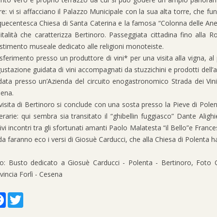
e: vi si affacciano il Palazzo Municipale con la sua alta torre, che fun
quecentesca Chiesa di Santa Caterina e la famosa “Colonna delle Anel
italità che caratterizza Bertinoro. Passeggiata cittadina fino alla 
estimento museale dedicato alle religioni monoteiste.
sferimento presso un produttore di vini* per una visita alla vigna, a
ustazione guidata di vini accompagnati da stuzzichini e prodotti dell’
data presso un’Azienda del circuito enogastronomico Strada dei Vini e
ena.
visita di Bertinoro si conclude con una sosta presso la Pieve di Pole
terarie: qui sembra sia transitato il “ghibellin fuggiasco” Dante Alig
tivi incontri tra gli sfortunati amanti Paolo Malatesta “il Bello”e Franc
da faranno eco i versi di Giosuè Carducci, che alla Chiesa di Polenta h
o: Busto dedicato a Giosuè Carducci - Polenta - Bertinoro, Foto G
vincia Forlì - Cesena
Facebook
Twitter