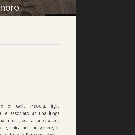
inoro
 di Galla Placidia, figlia
na, è associato ad una lunga
endemmia”, esaltazione poetica
pale, unica nel suo genere, in
a di tutta la Romagna, fino al