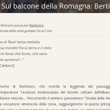
Sul balcone della Romagna: Bert
'itinerario passa per:
Bertinoro
urata della visita guidata:
Circa 2 ore
a di flauti lenta melodia
sa invisibil fra la terra e il cielo:
riti forse che furon, che sono
he saranno?…”
 Carducci]
 nome di Bertinoro, che ricorda la leggenda del passaggio
l'imperatore Teodosio innamoratasi del biondo nettare dell’Alba
dizione vinicola… Percorrendo il sentiero panoramico “Strada della V
la vocazione vitivinicola della zona, raggiungeremo la piazza princi
nto vero e proprio terrazzo da cui si può godere un ampio panoram