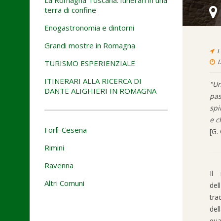
terra di confine
Enogastronomia e dintorni
Grandi mostre in Romagna
L
D
TURISMO ESPERIENZIALE
ITINERARI ALLA RICERCA DI
"Un
DANTE ALIGHIERI IN ROMAGNA
pas
spi
e c
Forlì-Cesena
[G.
Rimini
Ravenna
Il
Altri Comuni
del
tra
del
qua