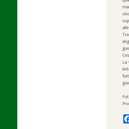
mar
cin
osp
all
Tra
deg
gui
Ces
La 
let
fur
gui
Fot
Pro