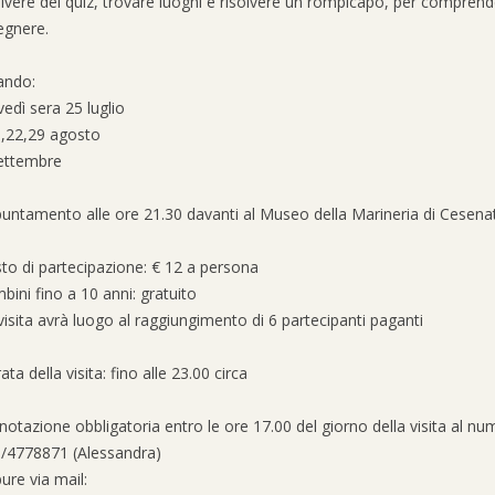
olvere dei quiz, trovare luoghi e risolvere un rompicapo, per comprende
egnere.
ando:
vedì sera 25 luglio
8,22,29 agosto
ettembre
untamento alle ore 21.30 davanti al Museo della Marineria di Cesenatic
to di partecipazione: € 12 a persona
bini fino a 10 anni: gratuito
visita avrà luogo al raggiungimento di 6 partecipanti paganti
ata della visita: fino alle 23.00 circa
notazione obbligatoria entro le ore 17.00 del giorno della visita al nu
/4778871 (Alessandra)
ure via mail: