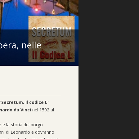
bera, nelle
"
Secretum. Il codice L'
.
nardo da Vinci
nel 1502 al
e la storia del borgo
anni di Leonardo e dovranno