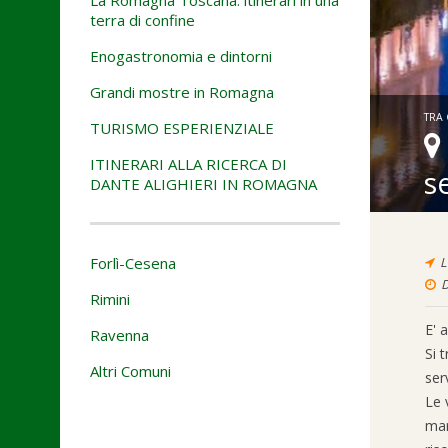
terra di confine
Enogastronomia e dintorni
Grandi mostre in Romagna
TRA 
TURISMO ESPERIENZIALE
ITINERARI ALLA RICERCA DI
s
DANTE ALIGHIERI IN ROMAGNA
Forlì-Cesena
L
D
Rimini
E' 
Ravenna
Si 
Altri Comuni
ser
Le 
mar