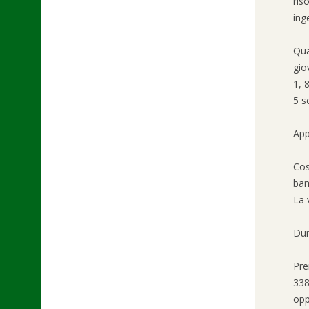
ris
ing
Qu
gio
1, 
5 s
App
Cos
bam
La 
Dur
Pre
338
opp