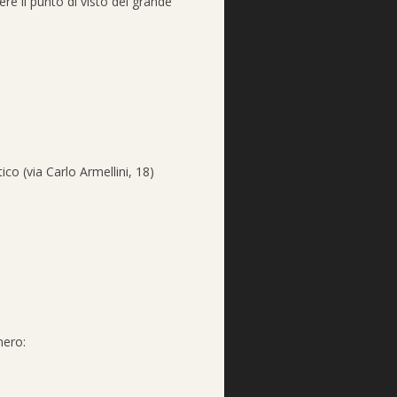
re il punto di visto del grande
o (via Carlo Armellini, 18)
mero: