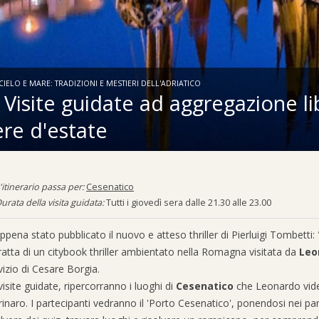
CIELO E MARE: TRADIZIONI E MESTIERI DELL'ADRIATICO
Visite guidate ad aggregazione li
ere d'estate
'itinerario passa per:
Cesenatico
urata della visita guidata:
Tutti i giovedì sera dalle 21.30 alle 23.00
appena stato pubblicato il nuovo e atteso thriller di Pierluigi Tombetti: 
tratta di un citybook thriller ambientato nella Romagna visitata da
Leo
vizio di Cesare Borgia.
visite guidate, ripercorranno i luoghi di
Cesenatico
che Leonardo vide 
inaro. I partecipanti vedranno il 'Porto Cesenatico', ponendosi nei p