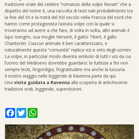
tradizione orale del celebre “romanzo della volpe Renart” che a
dispetto del nome è, una raccolta di testi nati probabilmente tra
la fine del XII e la metà del XIII secolo nella Francia del nord che
hanno come protagonista l’astuta volpe con la quale si
troveranno ad avere a che fare, di volta in volta, altri animali: il
lupo Isengrin, sua moglie Hersent, il gatto Tibert, il gallo
Chantecler. Ciascun animale è ben caratterizzato, e
naturalmente questa “comunità” replica vizi e virtù degli uomini.
La volpe, in particolar modo diventa simbolo di tutti i vizi da cui
l’uomo del Medioevo dovrebbe guardarsi: la furbizia a fini non
sempre leciti, l’ingordigia, l’ingratitudine ma anche la lussuria.
Il nostro viaggio nelle leggende di Ravenna parte da qui.
Una
visita guidata a Ravenna
alla scoperta di antichissime
tradizioni orali, leggende, superstizioni.
Facebook
Twitter
WhatsApp