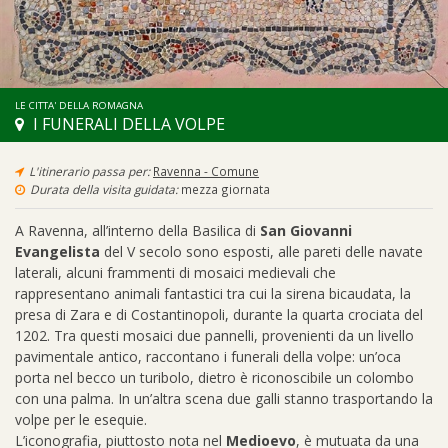
LE CITTA' DELLA ROMAGNA
I FUNERALI DELLA VOLPE
L'itinerario passa per:
Ravenna - Comune
Durata della visita guidata:
mezza giornata
A Ravenna, all’interno della Basilica di
San Giovanni
Evangelista
del V secolo sono esposti, alle pareti delle navate
laterali, alcuni frammenti di mosaici medievali che
rappresentano animali fantastici tra cui la sirena bicaudata, la
presa di Zara e di Costantinopoli, durante la quarta crociata del
1202. Tra questi mosaici due pannelli, provenienti da un livello
pavimentale antico, raccontano i funerali della volpe: un’oca
porta nel becco un turibolo, dietro è riconoscibile un colombo
con una palma. In un’altra scena due galli stanno trasportando la
volpe per le esequie.
L’iconografia, piuttosto nota nel
Medioevo
, è mutuata da una